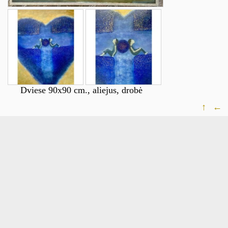
Dviese 90x90 cm., aliejus, drobė
↑
←
smart
foreash